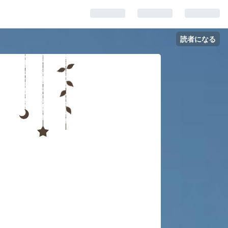
読者になる
へ