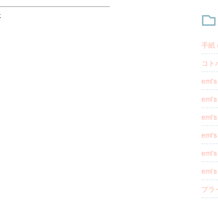
手紙 (
コトバ
emi
emi'
emi'
emi
emi'
emi’
プラ