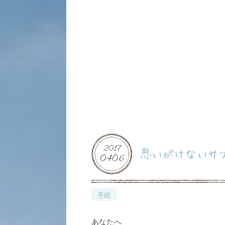
2017
思いがけないサ
04
06
手紙
あなたへ