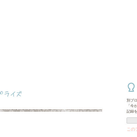
プライズ
別ブ
「今
記録
この