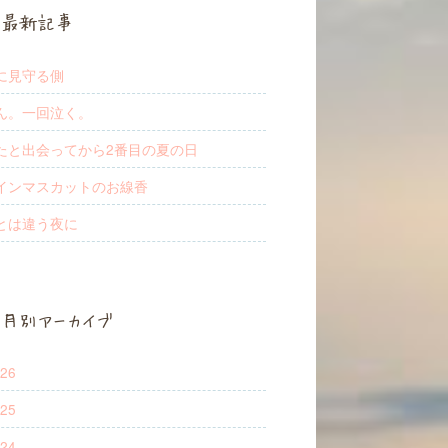
最新記事
に見守る側
ん。一回泣く。
たと出会ってから2番目の夏の日
インマスカットのお線香
とは違う夜に
月別アーカイブ
26
25
24