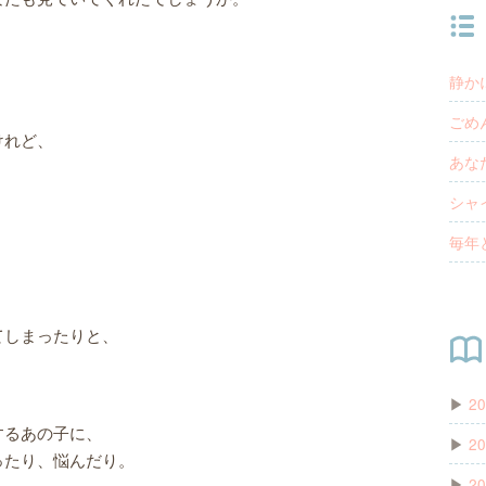
静か
ごめ
けれど、
あな
シャ
毎年
てしまったりと、
▶
20
するあの子に、
▶
20
ったり、悩んだり。
▶
20