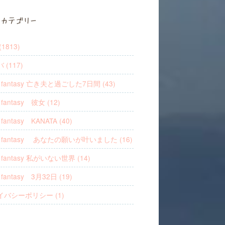
カテゴリー
1813)
 (117)
's fantasy 亡き夫と過ごした7日間 (43)
s fantasy 彼女 (12)
s fantasy KANATA (40)
′s fantasy あなたの願いが叶いました (16)
s fantasy 私がいない世界 (14)
s fantasy 3月32日 (19)
イバシーポリシー (1)